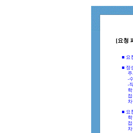
[요청 
■ 
■ 
주
-수
-
학
접
차
■ 요
학번
접속
차단