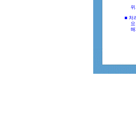
위
■ 처
요
해