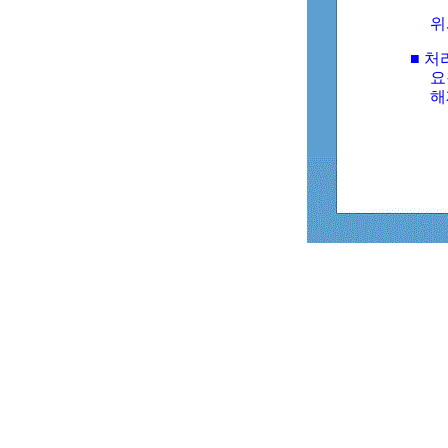
위
■ 처
요
해