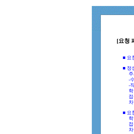
[요청 
■ 
■ 
주
-수
-
학
접
차
■ 요
학번
접속
차단