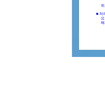
위
■ 처
요
해