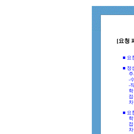
[요청 
■ 
■ 
주
-수
-
학
접
차
■ 요
학번
접속
차단